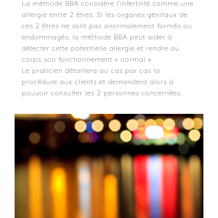
La méthode BBA considère l’infertilité comme une
allergie entre 2 êtres. Si les organes génitaux de
ces 2 êtres ne sont pas anormalement formés ou
endommagés, la méthode BBA peut aider à
détecter cette potentielle allergie et rendre au
corps son fonctionnement « normal ».
Le praticien détaillera au cas par cas la
procédure aux clients et demandera alors à
pouvoir consulter les 2 personnes concernées.